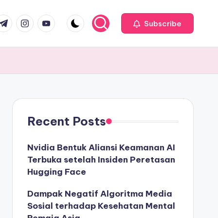
com
r.com
.me
instagram.com
youtube.com
Subscribe
Recent Posts
Nvidia Bentuk Aliansi Keamanan AI
Terbuka setelah Insiden Peretasan
Hugging Face
Dampak Negatif Algoritma Media
Sosial terhadap Kesehatan Mental