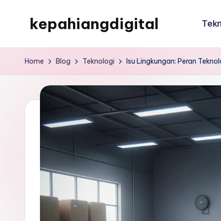
kepahiangdigital
Tekn
Skip
to
kepahiangdigital
content
Home
Blog
Teknologi
Isu Lingkungan: Peran Tekno