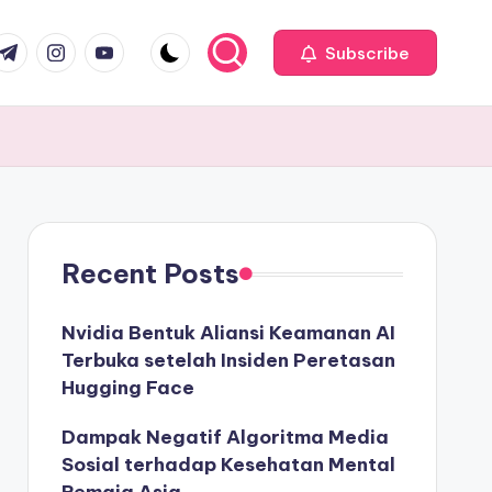
com
r.com
.me
instagram.com
youtube.com
Subscribe
Recent Posts
Nvidia Bentuk Aliansi Keamanan AI
Terbuka setelah Insiden Peretasan
Hugging Face
Dampak Negatif Algoritma Media
Sosial terhadap Kesehatan Mental