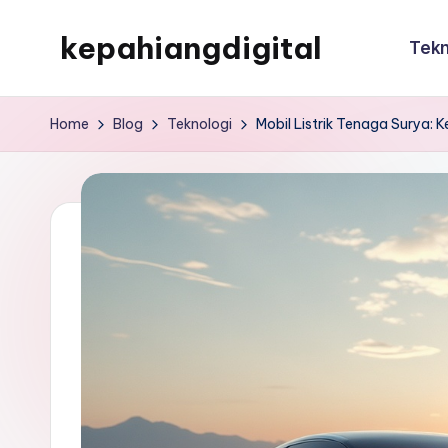
kepahiangdigital
Tekn
Skip
to
kepahiangdigital
content
Home
Blog
Teknologi
Mobil Listrik Tenaga Surya: